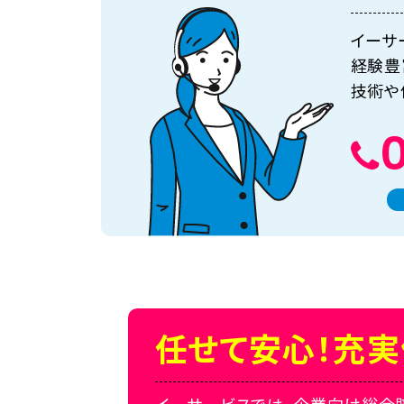
イーサ
経験豊
技術や
任せて安心！充実