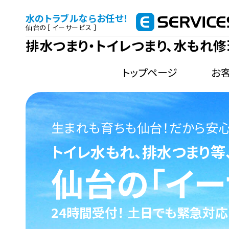
水のトラブルならお任せ！
仙台の［ イーサービス ］
排水つまり・トイレつまり、水もれ修
トップページ
お
生まれも育ちも仙台！だから安心
トイレ水もれ、排水つまり等
仙台の「イー
24時間受付！ 土日でも緊急対応