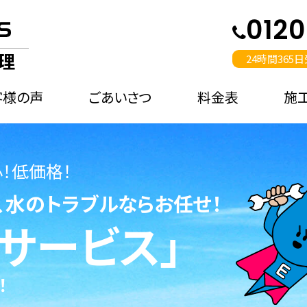
012
理
24時間365
客様の声
ごあいさつ
料金表
施
！低価格！
、水のトラブルならお任せ！
サービス」
！